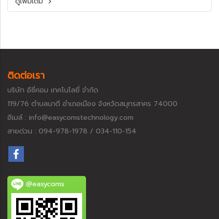
ดูเพิ่มเติม
ติดต่อเรา
บริษัท อีซี่คอม เทคโนโลยี่ จำกัด
119/76 ตำบลนาดี อำเภอเมือง จังหวัดสมุทรสาคร 74000
อีเมล์ : info@easycomstechnology.com
สายด่วน : 094-978-1978 / 034-110-154
@easycoms