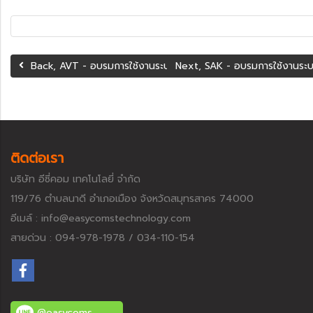
Back, AVT - อบรมการใช้งานระบบ ERP (โรงงานผลิตตู้ไฟขนาดใหญ
Next, SAK - อบรมการใช้งานระบ
ติดต่อเรา
บริษัท อีซี่คอม เทคโนโลยี่ จำกัด
119/76 ตำบลนาดี อำเภอเมือง จังหวัดสมุทรสาคร 74000
อีเมล์ : info@easycomstechnology.com
สายด่วน : 094-978-1978 / 034-110-154
@easycoms