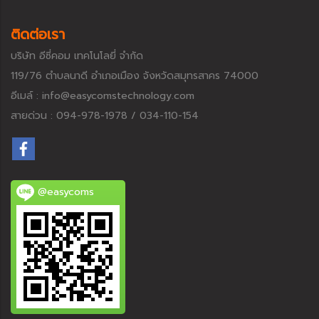
ติดต่อเรา
บริษัท อีซี่คอม เทคโนโลยี่ จำกัด
119/76 ตำบลนาดี อำเภอเมือง จังหวัดสมุทรสาคร 74000
อีเมล์ : info@easycomstechnology.com
สายด่วน : 094-978-1978 / 034-110-154
@easycoms